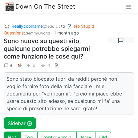
Down On The Street
Reallycoolname
to
No Stupid
@feddit.it
Questions
·
1 month ago
@lemmy.world
Sono nuovo su questi sito,
qualcuno potrebbe spiegarmi
come funziono le cose qui?
8
6
4
Sono stato bloccato fuori da reddit perché non
voglio fornire foto della mia faccia e i miei
documenti per “verificarmi”. Perciò mi piacerebbe
usare questo sito adesso, se qualcuno mi fa’ una
specie di presentazione ne sarei grato!
Sidebar
Hot
Top
Controversial
New
Old