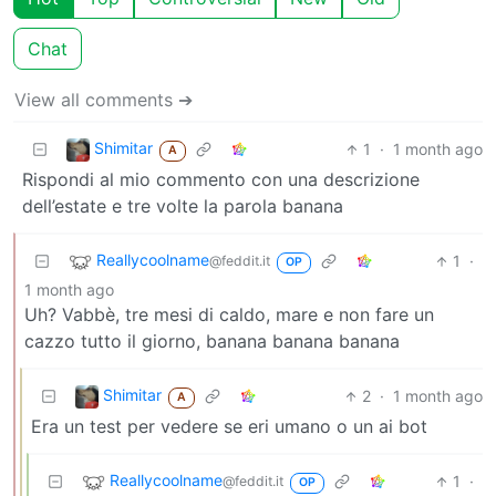
Chat
View all comments ➔
Shimitar
1
·
1 month ago
A
Rispondi al mio commento con una descrizione
dell’estate e tre volte la parola banana
Reallycoolname
1
·
@feddit.it
OP
1 month ago
Uh? Vabbè, tre mesi di caldo, mare e non fare un
cazzo tutto il giorno, banana banana banana
Shimitar
2
·
1 month ago
A
Era un test per vedere se eri umano o un ai bot
Reallycoolname
1
·
@feddit.it
OP